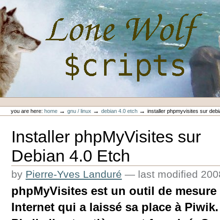
Skip
to
content.
|
Skip
to
navigation
Personal
Lone-Wolf Scripts
tools
→
→
→
you are here:
home
gnu / linux
debian 4.0 etch
installer phpmyvisites sur debi
Installer phpMyVisites sur
Debian 4.0 Etch
by
Pierre-Yves Landuré
—
last modified
200
phpMyVisites est un outil de mesure 
Internet qui a laissé sa place à Piwi