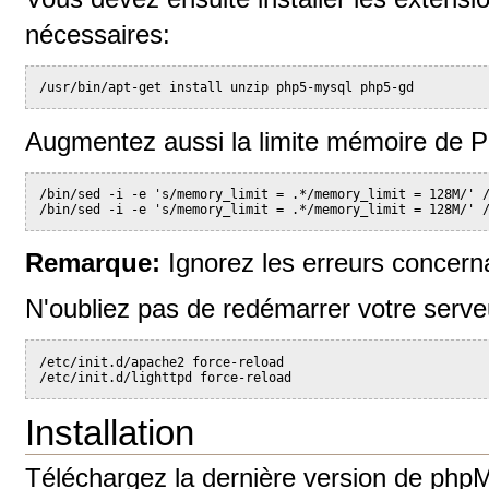
nécessaires:
/usr/bin/apt-get install unzip php5-mysql php5-gd
Augmentez aussi la limite mémoire de 
/bin/sed -i -e 's/memory_limit = .*/memory_limit = 128M/' 
/bin/sed -i -e 's/memory_limit = .*/memory_limit = 128M/' 
Remarque:
Ignorez les erreurs concernan
N'oubliez pas de redémarrer votre serv
/etc/init.d/apache2 force-reload
/etc/init.d/lighttpd force-reload
Installation
Téléchargez la dernière version de phpM