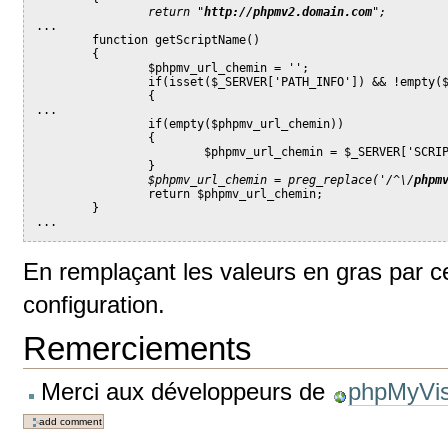
                return "
http://phpmv2.domain.com
";
...
        function getScriptName()
        {
                $phpmv_url_chemin = '';
                if(isset($_SERVER['PATH_INFO']) && !empty(
                {
...
                if(empty($phpmv_url_chemin))
                {
                        $phpmv_url_chemin = $_SERVER['SCRI
                }
$phpmv_url_chemin = preg_replace('/^\/
phpm
                return $phpmv_url_chemin;
        }
...
En remplaçant les valeurs en gras par c
configuration.
Remerciements
Merci aux développeurs de
phpMyVis