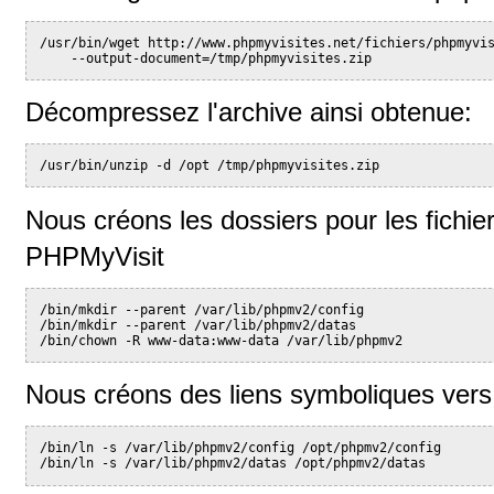
/usr/bin/wget http://www.phpmyvisites.net/fichiers/phpmyvi
    --output-document=/tmp/phpmyvisites.zip
Décompressez l'archive ainsi obtenue:
/usr/bin/unzip -d /opt /tmp/phpmyvisites.zip
Nous créons les dossiers pour les fichie
PHPMyVisit
/bin/mkdir --parent /var/lib/phpmv2/config
/bin/mkdir --parent /var/lib/phpmv2/datas
/bin/chown -R www-data:www-data /var/lib/phpmv2
Nous créons des liens symboliques vers
/bin/ln -s /var/lib/phpmv2/config /opt/phpmv2/config
/bin/ln -s /var/lib/phpmv2/datas /opt/phpmv2/datas