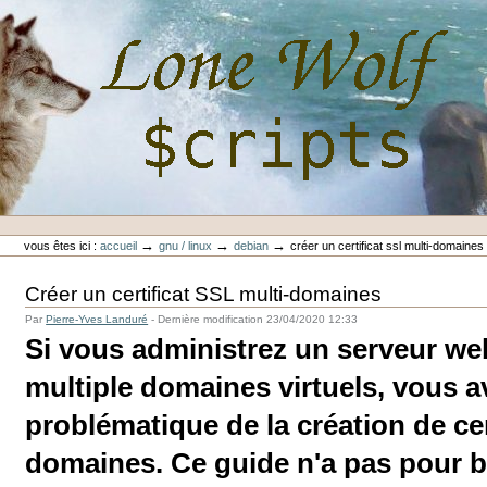
Aller
au
contenu.
|
Aller
à
la
navigation
Outils
Lone-Wolf Scripts
personnels
→
→
→
vous êtes ici :
accueil
gnu / linux
debian
créer un certificat ssl multi-domaines
Créer un certificat SSL multi-domaines
Par
Pierre-Yves Landuré
-
Dernière modification
23/04/2020 12:33
Si vous administrez un serveur we
multiple domaines virtuels, vous a
problématique de la création de cer
domaines. Ce guide n'a pas pour bu