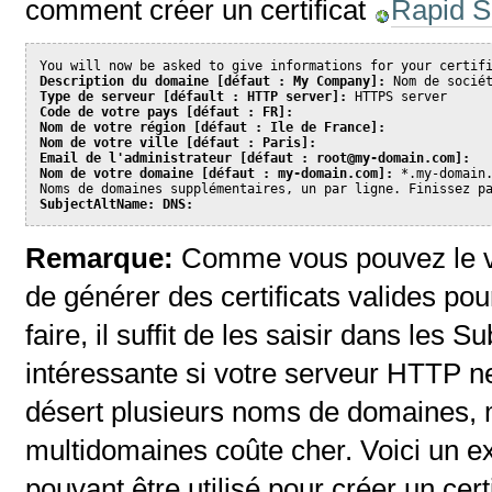
comment créer un certificat
Rapid S
Description du domaine [défaut : 
My Company]:
Type de serveur [défault : HTTP server]:
Code de votre pays [défaut : FR]:
Nom de votre région [défaut : Ile de France]:
Nom de votre ville [défaut : Paris]:
Email de l'administrateur [défaut : root@my-domain.com]:
Nom de votre domaine [défaut : my-domain.com]:
 *.my-domain.
SubjectAltName: DNS:
Remarque:
Comme vous pouvez le voi
de générer des certificats valides p
faire, il suffit de les saisir dans les
intéressante si votre serveur HTTP n
désert plusieurs noms de domaines, ma
multidomaines coûte cher. Voici un 
pouvant être utilisé pour créer un cert