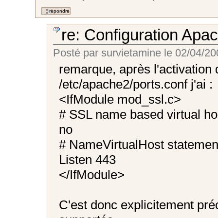
re: Configuration Apa
Posté par
survietamine
le
02/04/20
remarque, après l'activatio
/etc/apache2/ports.conf j'ai :
<IfModule mod_ssl.c>
# SSL name based virtual hos
no
# NameVirtualHost statemen
Listen 443
</IfModule>
C'est donc explicitement pré