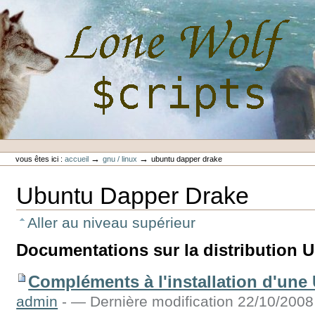
Aller
au
contenu.
|
Aller
à
la
navigation
Outils
Lone-Wolf Scripts
personnels
→
→
vous êtes ici :
accueil
gnu / linux
ubuntu dapper drake
Ubuntu Dapper Drake
Aller au niveau supérieur
Documentations sur la distribution 
Compléments à l'installation d'un
admin
-
— Dernière modification 22/10/2008