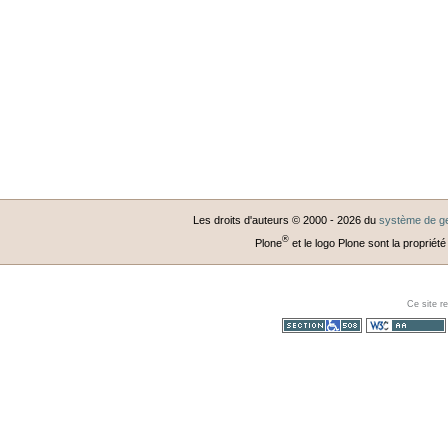
Les droits d'auteurs © 2000 -
2026
du
système de ge
®
Plone
et le logo Plone sont la propriété
Ce site r
Section 508
WCAG