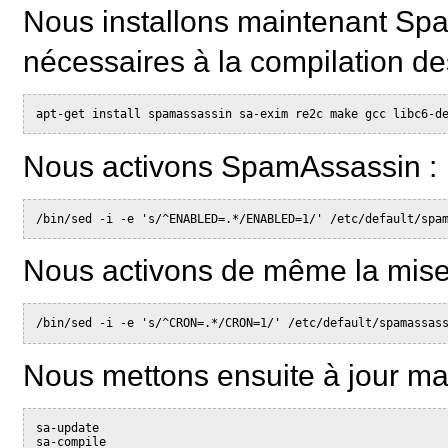
Nous installons maintenant Spa
nécessaires à la compilation d
apt-get install spamassassin sa-exim re2c make gcc libc6-d
Nous activons SpamAssassin :
/bin/sed -i -e 's/^ENABLED=.*/ENABLED=1/' /etc/default/spa
Nous activons de même la mise 
/bin/sed -i -e 's/^CRON=.*/CRON=1/' /etc/default/spamassas
Nous mettons ensuite à jour ma
sa-update
sa-compile