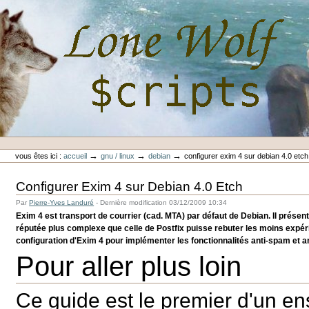
Aller
au
contenu.
|
Aller
à
la
navigation
Outils
Lone-Wolf Scripts
personnels
→
→
→
vous êtes ici :
accueil
gnu / linux
debian
configurer exim 4 sur debian 4.0 etch
Configurer Exim 4 sur Debian 4.0 Etch
Par
Pierre-Yves Landuré
-
Dernière modification
03/12/2009 10:34
Exim 4 est transport de courrier (cad. MTA) par défaut de Debian. Il prése
réputée plus complexe que celle de Postfix puisse rebuter les moins expér
configuration d'Exim 4 pour implémenter les fonctionnalités anti-spam et an
Pour aller plus loin
Ce guide est le premier d'un e