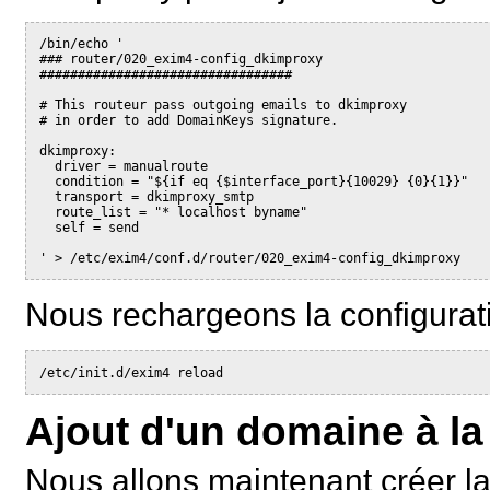
/bin/echo '
### router/020_exim4-config_dkimproxy
#################################
# This routeur pass outgoing emails to dkimproxy
# in order to add DomainKeys signature.
dkimproxy:
  driver = manualroute
  condition = "${if eq {$interface_port}{10029} {0}{1}}"
  transport = dkimproxy_smtp
  route_list = "* localhost byname"
  self = send
' > /etc/exim4/conf.d/router/020_exim4-config_dkimproxy
Nous rechargeons la configurat
/etc/init.d/exim4 reload
Ajout d'un domaine à l
Nous allons maintenant créer la 