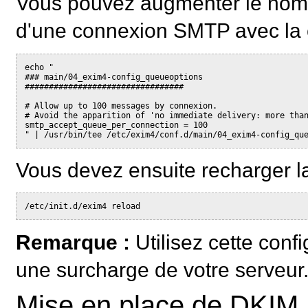
Vous pouvez augmenter le nom
d'une connexion SMTP avec la
echo "
### main/04_exim4-config_queueoptions
#################################
# Allow up to 100 messages by connexion.
# Avoid the apparition of 'no immediate delivery: more tha
smtp_accept_queue_per_connection = 100
" | /usr/bin/tee /etc/exim4/conf.d/main/04_exim4-config_qu
Vous devez ensuite recharger la
/etc/init.d/exim4 reload
Remarque :
Utilisez cette conf
une surcharge de votre serveur
Mise en place de DKIM