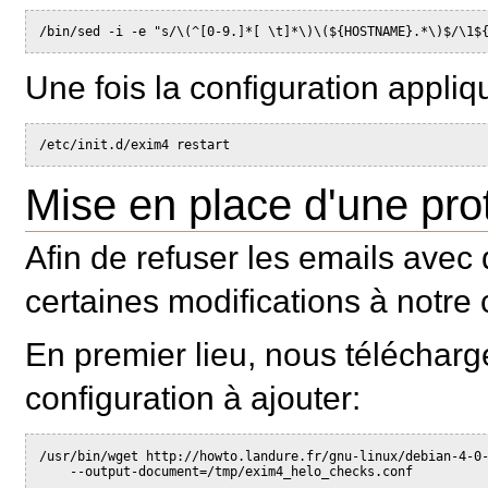
/bin/sed -i -e "s/\(^[0-9.]*[ \t]*\)\(${HOSTNAME}.*\)$/\1$
Une fois la configuration appl
/etc/init.d/exim4 restart
Mise en place d'une pro
Afin de refuser les emails avec
certaines modifications à notre 
En premier lieu, nous télécharge
configuration à ajouter:
/usr/bin/wget http://howto.landure.fr/gnu-linux/debian-4-0
    --output-document=/tmp/exim4_helo_checks.conf