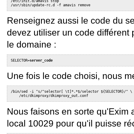
/etc/init.d/amavis stop
/usr/sbin/update-rc.d -f amavis remove
Renseignez aussi le code du se
devez utiliser un code différen
le domaine :
SELECTOR=
server_code
Une fois le code choisi, nous me
/bin/sed -i "s/^selector[ \t]*.*$/selector ${SELECTOR}/" \
    /etc/dkimproxy/dkimproxy_out.conf
Nous faisons en sorte qu'Exim a
local 10029 pour qu'il puisse r