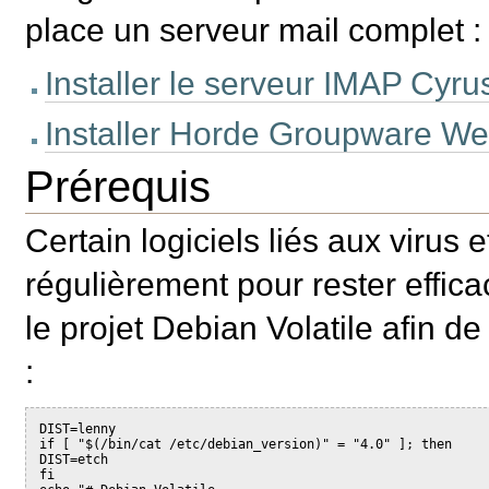
place un serveur mail complet :
Installer le serveur IMAP Cyru
Installer Horde Groupware Web
Prérequis
Certain logiciels liés aux virus 
régulièrement pour rester effica
le projet Debian Volatile afin d
:
DIST=lenny
if [ "$(/bin/cat /etc/debian_version)" = "4.0" ]; then
DIST=etch
fi