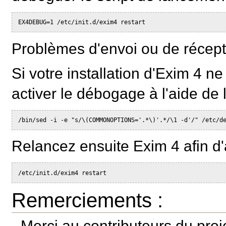
EX4DEBUG=1 /etc/init.d/exim4 restart
Problèmes d'envoi ou de récept
Si votre installation d'Exim 4 
activer le débogage à l'aide d
/bin/sed -i -e "s/\(COMMONOPTIONS='.*\)'.*/\1 -d'/" /etc/d
Relancez ensuite Exim 4 afin d'
/etc/init.d/exim4 restart
Remerciements :
Merci au contributeurs du proj