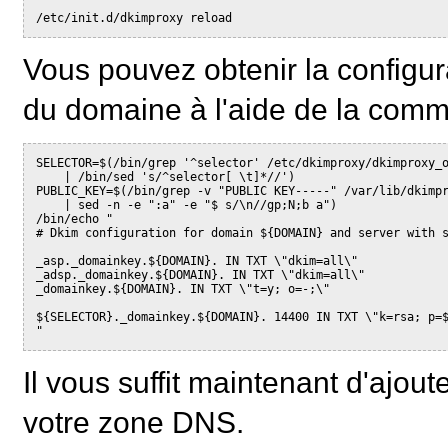
/etc/init.d/dkimproxy reload
Vous pouvez obtenir la configu
du domaine à l'aide de la comm
SELECTOR=$(/bin/grep '^selector' /etc/dkimproxy/dkimproxy_
    | /bin/sed 's/^selector[ \t]*//')
PUBLIC_KEY=$(/bin/grep -v "PUBLIC KEY-----" /var/lib/dkimp
    | sed -n -e ":a" -e "$ s/\n//gp;N;b a")
/bin/echo "
# Dkim configuration for domain ${DOMAIN} and server with 
_asp._domainkey.${DOMAIN}. IN TXT \"dkim=all\"
_adsp._domainkey.${DOMAIN}. IN TXT \"dkim=all\"
_domainkey.${DOMAIN}. IN TXT \"t=y; o=-;\"
${SELECTOR}._domainkey.${DOMAIN}. 14400 IN TXT \"k=rsa; p=
"
Il vous suffit maintenant d'ajout
votre zone DNS.