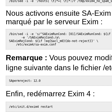
/bin/sed -i -e '/hosts[ \t]*=[ \t]*:/r /tmp/exim4_no_spam_
Nous activons ensuite SA-Exim af
marqué par le serveur Exim :
/bin/sed -i -e 's/^SAEximRunCond: [01]/SAEximRunCond: ${if
       -e '/SAEximRejCond:/a\
SAEximRejCond: ${if !eq{$acl_m0}{do-not-reject}}' \
    /etc/exim4/sa-exim.conf
Remarque :
Vous pouvez modifie
ligne suivante dans le fichier /
SApermreject: 12.0
Enfin, redémarrez Exim 4 :
/etc/init.d/exim4 restart