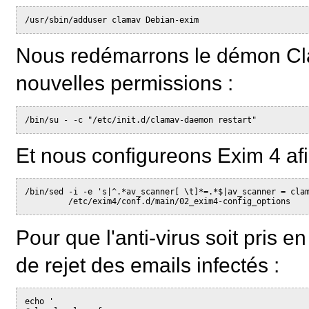
/usr/sbin/adduser clamav Debian-exim
Nous redémarrons le démon Cla
nouvelles permissions :
/bin/su - -c "/etc/init.d/clamav-daemon restart"
Et nous configureons Exim 4 afin q
/bin/sed -i -e 's|^.*av_scanner[ \t]*=.*$|av_scanner = cla
         /etc/exim4/conf.d/main/02_exim4-config_options
Pour que l'anti-virus soit pris 
de rejet des emails infectés :
echo '