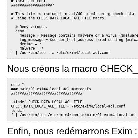
# local-acl.conf
###################"
# This file is included in acl/40_exim4-config_check_data
# using the CHECK_DATA_LOCAL_ACL_FILE macro.
  # Deny viruses.
  deny
    message = Message contains malware or a virus ($malwar
    log_message = $sender_host_address tried sending $malw
    demime = *
    malware = *
' | /usr/bin/tee  -a /etc/exim4/local-acl.conf
Nous créons la macro CHEC
echo "
### main/01_exim4-local_acl_macrodefs
#################################
.ifndef CHECK_DATA_LOCAL_ACL_FILE
CHECK_DATA_LOCAL_ACL_FILE = /etc/exim4/local-acl.conf
.endif
" | /usr/bin/tee /etc/exim4/conf.d/main/01_exim4-local_acl
Enfin, nous redémarrons Exim :