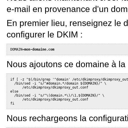
e-mail en provenance d'un dom
En premier lieu, renseignez le 
configurer le DKIM :
DOMAIN=
mon-domaine.com
Nous ajoutons ce domaine à la 
if [ -z "$(/bin/grep '^domain' /etc/dkimproxy/dkimproxy_ou
  /bin/sed -i "s/^#domain.*/domain ${DOMAIN}/" \
      /etc/dkimproxy/dkimproxy_out.conf
else
  /bin/sed -i "s/^\(domain.*\)/\1,${DOMAIN}/" \
      /etc/dkimproxy/dkimproxy_out.conf
fi
Nous rechargeons la configurat