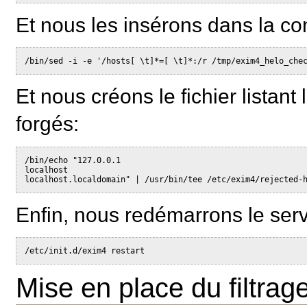
Et nous les insérons dans la co
/bin/sed -i -e '/hosts[ \t]*=[ \t]*:/r /tmp/exim4_helo_che
Et nous créons le fichier lista
forgés:
/bin/echo "127.0.0.1
localhost
localhost.localdomain" | /usr/bin/tee /etc/exim4/rejected-
Enfin, nous redémarrons le ser
/etc/init.d/exim4 restart
Mise en place du filtrag