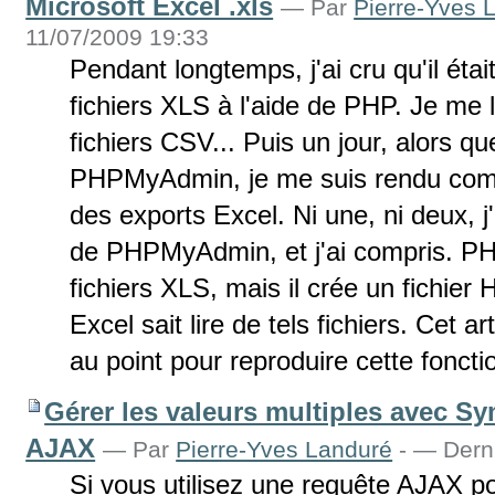
Microsoft Excel .xls
—
Par
Pierre-Yves 
11/07/2009 19:33
Pendant longtemps, j'ai cru qu'il éta
fichiers XLS à l'aide de PHP. Je me l
fichiers CSV... Puis un jour, alors 
PHPMyAdmin, je me suis rendu comp
des exports Excel. Ni une, ni deux, j
de PHPMyAdmin, et j'ai compris. 
fichiers XLS, mais il crée un fichier 
Excel sait lire de tels fichiers. Cet ar
au point pour reproduire cette fonctio
Gérer les valeurs multiples avec Sy
AJAX
—
Par
Pierre-Yves Landuré
-
— Derni
Si vous utilisez une requête AJAX p