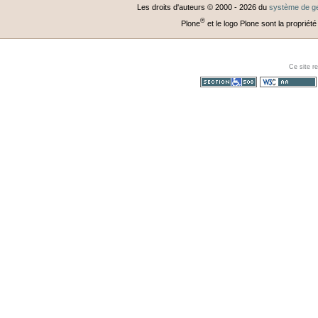
Les droits d'auteurs © 2000 -
2026
du
système de ge
®
Plone
et le logo Plone sont la propriété
Ce site r
Section 508
WCAG