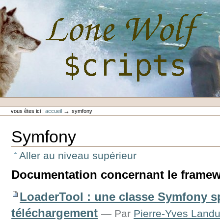
Aller
au
contenu.
|
Aller
à
la
navigation
Outils
Lone-Wolf Scripts
personnels
→
vous êtes ici :
accueil
symfony
Symfony
Aller au niveau supérieur
Documentation concernant le frame
LoaderTool : une classe Symfony sp
téléchargement
—
Par
Pierre-Yves Landu