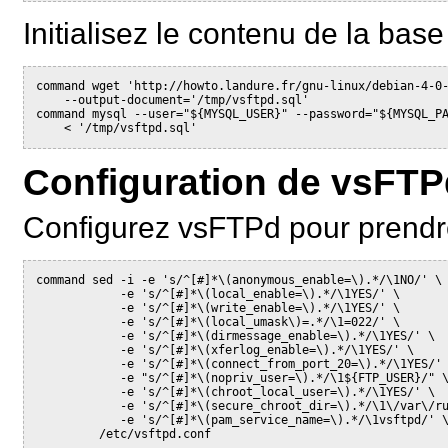
Initialisez le contenu de la bas
command wget 'http://howto.landure.fr/gnu-linux/debian-4-0-
    --output-document='/tmp/vsftpd.sql'

command mysql --user="${MYSQL_USER}" --password="${MYSQL_PA
Configuration de vsFTP
Configurez vsFTPd pour prendre
command sed -i -e 's/^[#]*\(anonymous_enable=\).*/\1NO/' \

            -e 's/^[#]*\(local_enable=\).*/\1YES/' \

            -e 's/^[#]*\(write_enable=\).*/\1YES/' \

            -e 's/^[#]*\(local_umask\)=.*/\1=022/' \

            -e 's/^[#]*\(dirmessage_enable=\).*/\1YES/' \

            -e 's/^[#]*\(xferlog_enable=\).*/\1YES/' \

            -e 's/^[#]*\(connect_from_port_20=\).*/\1YES/' 
            -e "s/^[#]*\(nopriv_user=\).*/\1${FTP_USER}/" \
            -e 's/^[#]*\(chroot_local_user=\).*/\1YES/' \

            -e 's/^[#]*\(secure_chroot_dir=\).*/\1\/var\/ru
            -e 's/^[#]*\(pam_service_name=\).*/\1vsftpd/' \