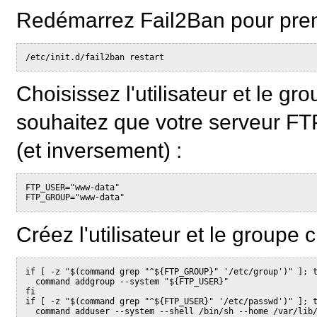
Redémarrez Fail2Ban pour prend
Choisissez l'utilisateur et le g
souhaitez que votre serveur FTP
(et inversement) :
FTP_USER="www-data"

Créez l'utilisateur et le groupe 
if [ -z "$(command grep "^${FTP_GROUP}" '/etc/group')" ]; t
  command addgroup --system "${FTP_USER}"

fi

if [ -z "$(command grep "^${FTP_USER}" '/etc/passwd')" ]; t
  command adduser --system --shell /bin/sh --home /var/lib