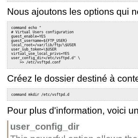
Nous ajoutons les options qui ne
command echo "

# Virtual Users configuration

guest_enable=YES

guest_username=${FTP_USER}

local_root=/var/lib/ftp/\$USER

user_sub_token=\$USER

virtual_use_local_privs=YES

user_config_dir=/etc/vsftpd.d" \

Créez le dossier destiné à conte
Pour plus d'information, voici 
user_config_dir