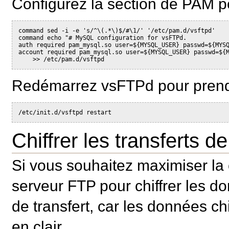
Configurez la section de PAM 
command sed -i -e 's/^\(.*\)$/#\1/' '/etc/pam.d/vsftpd'

command echo "# MySQL configuration for vsFTPd.

auth required pam_mysql.so user=${MYSQL_USER} passwd=${MYSQ
account required pam_mysql.so user=${MYSQL_USER} passwd=${M
Redémarrez vsFTPd pour prendr
Chiffrer les transferts 
Si vous souhaitez maximiser la 
serveur FTP pour chiffrer les do
de transfert, car les données c
en clair.