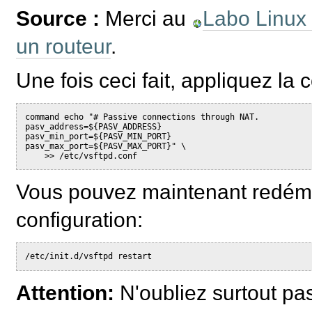
Source :
Merci au
Labo Linux
un routeur
.
Une fois ceci fait, appliquez la 
command echo "# Passive connections through NAT.

pasv_address=${PASV_ADDRESS}

pasv_min_port=${PASV_MIN_PORT}

pasv_max_port=${PASV_MAX_PORT}" \

Vous pouvez maintenant redéma
configuration:
/etc/init.d/vsftpd restart
Attention:
N'oubliez surtout pas 