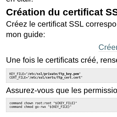
Création du certificat S
Créez le certificat SSL corres
mon guide:
Créer
Une fois le certificats créé, ren
KEY_FILE="
/etc/ssl/private/ftp_key.pem
"

CERT_FILE="
/etc/ssl/certs/ftp_cert.cert
Assurez-vous que les permission
command chown root:root "${KEY_FILE}"
