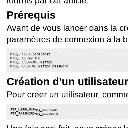
fournis par cet article.
Prérequis
Avant de vous lancer dans la cr
paramètres de connexion à la 
MYSQL_HOST=
localhost
MYSQL_DB=
VSFTPD
MYSQL_USERNAME=
vsftpd
MYSQL_USERPWD=
vsftpd_password
Création d'un utilisateu
Pour créer un utilisateur, comm
FTP_USERNAME=
my_username
FTP_PASSWORD=
my_password