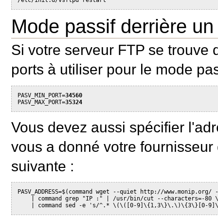
Mode passif derrière un
Si votre serveur FTP se trouve d
ports à utiliser pour le mode pas
PASV_MIN_PORT=
34560
PASV_MAX_PORT=
35324
Vous devez aussi spécifier l'adr
vous a donné votre fournisseur 
suivante :
PASV_ADDRESS=$(command wget --quiet http://www.monip.org/ -
    | command grep "IP :" | /usr/bin/cut --characters=-80 \
    | command sed -e 's/^.* \(\([0-9]\{1,3\}\.\)\{3\}[0-9]