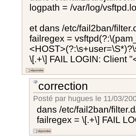
logpath = /var/log/vsftpd.l
et dans /etc/fail2ban/filter.
failregex = vsftpd(?:\(pam_u
<HOST>(?:\s+user=\S*)?\
\[.+\] FAIL LOGIN: Client
correction
Posté par
hugues
le
11/03/200
dans /etc/fail2ban/filter.d
failregex = \[.+\] FAIL 