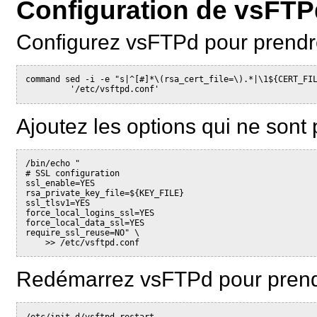
Configuration de vsFTP
Configurez vsFTPd pour prendre
command sed -i -e "s|^[#]*\(rsa_cert_file=\).*|\1${CERT_FIL
Ajoutez les options qui ne sont 
/bin/echo "

# SSL configuration

ssl_enable=YES

rsa_private_key_file=${KEY_FILE}

ssl_tlsv1=YES

force_local_logins_ssl=YES

force_local_data_ssl=YES

require_ssl_reuse=NO" \

Redémarrez vsFTPd pour prendr
/etc/init.d/vsftpd restart