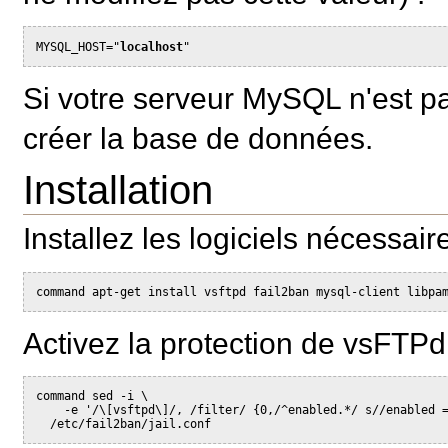
MYSQL_HOST="
localhost
"
Si votre serveur MySQL n'est p
créer la base de données.
Installation
Installez les logiciels nécessair
command apt-get install vsftpd fail2ban mysql-client libpa
Activez la protection de vsFTPd
command sed -i \

    -e '/\[vsftpd\]/, /filter/ {0,/^enabled.*/ s//enabled =
  /etc/fail2ban/jail.conf