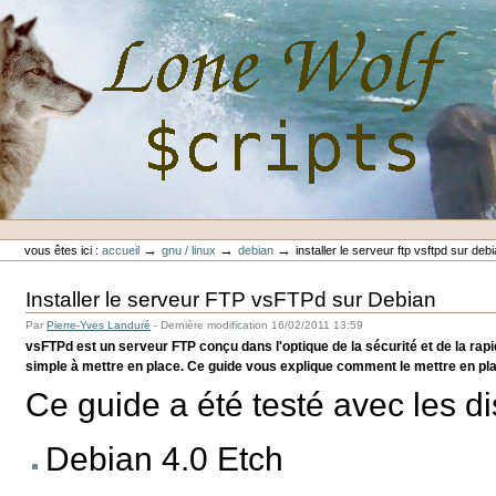
Aller
au
contenu.
|
Aller
à
la
navigation
Outils
Lone-Wolf Scripts
personnels
→
→
→
vous êtes ici :
accueil
gnu / linux
debian
installer le serveur ftp vsftpd sur deb
Installer le serveur FTP vsFTPd sur Debian
Par
Pierre-Yves Landuré
-
Dernière modification
16/02/2011 13:59
vsFTPd est un serveur FTP conçu dans l'optique de la sécurité et de la rapi
simple à mettre en place. Ce guide vous explique comment le mettre en pl
Ce guide a été testé avec les di
Debian 4.0 Etch