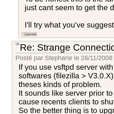
just cant seem to get the di
I'll try what you've sugge
Re: Strange Connectio
Posté par
Stephane
le
26/11/2008
If you use vsftpd server wit
softwares (filezilla > V3.0.X)
theses kinds of problem.
It sounds like server prior 
cause recents clients to sh
So the better thing is to upg