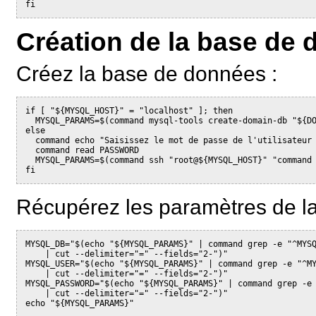
Création de la base de
Créez la base de données :
if [ "${MYSQL_HOST}" = "localhost" ]; then

  MYSQL_PARAMS=$(command mysql-tools create-domain-db "${DO
else

  command echo "Saisissez le mot de passe de l'utilisateur 
  command read PASSWORD

  MYSQL_PARAMS=$(command ssh "root@${MYSQL_HOST}" "command 
fi
Récupérez les paramètres de l
MYSQL_DB="$(echo "${MYSQL_PARAMS}" | command grep -e "^MYSQ
    | cut --delimiter="=" --fields="2-")"

MYSQL_USER="$(echo "${MYSQL_PARAMS}" | command grep -e "^MY
    | cut --delimiter="=" --fields="2-")"

MYSQL_PASSWORD="$(echo "${MYSQL_PARAMS}" | command grep -e 
    | cut --delimiter="=" --fields="2-")"
