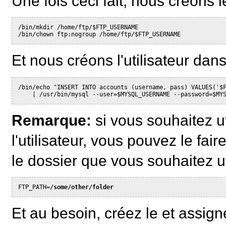
Une fois ceci fait, nous créons le
/bin/mkdir /home/ftp/$FTP_USERNAME

Et nous créons l'utilisateur da
/bin/echo "INSERT INTO accounts (username, pass) VALUES('$F
    | /usr/bin/mysql --user=$MYSQL_USERNAME --password=$MY
Remarque:
si vous souhaitez ut
l'utilisateur, vous pouvez le fai
le dossier que vous souhaitez ut
FTP_PATH=
/some/other/folder
Et au besoin, créez le et assig