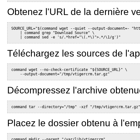
Obtenez l'URL de la dernière ver
SOURCE_URL="$(command wget --quiet --output-document=- "htt
    | command grep "Download Source" \

Téléchargez les sources de l'app
command wget --no-check-certificate "${SOURCE_URL}" \

Décompressez l'archive obtenu
Placez le dossier obtenu à l'em
command mkdir --parent "/var/lib/vtigercrm"
