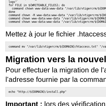
logs"

for FILE in ${WRITEABLE_FILES}; do

  command chown www-data:www-data "/var/lib/vtigercrm/${DOM
done

command chown -R www-data:www-data "/var/lib/vtigercrm/${DO
command chown www-data:www-data "/var/lib/vtigercrm/${DOMAI
Mettez à jour le fichier .htaccess
Migration vers la nouvel
Pour effectuer la migration de l'
l'adresse fournie par la comma
Important :
lors des vérificatio