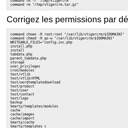
command rm -r "/tmp/vtigercrm"

command rm "/tmp/vtigercrm.tar.gz"
Corrigez les permissions par déf
command chown -R root:root "/var/lib/vtigercrm/${DOMAIN}"

command chmod -R go-w "/var/lib/vtigercrm/${DOMAIN}"

WRITEABLE_FILES="config.inc.php

install.php

install

tabdata.php

parent_tabdata.php

storage

user_privileges

cron/modules

test/vtlib

test/vtlib/HTML

test/wordtemplatedownload

test/product

test/user

test/contact

test/logo

backup

Smarty/templates/modules

cache

cache/images

cache/import

Smarty/cache

Smarty/templates_c
