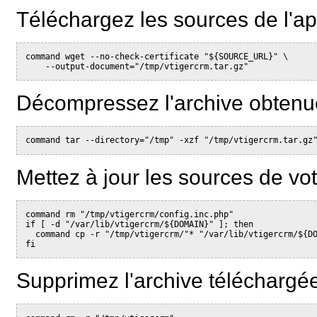
Téléchargez les sources de l'app
command wget --no-check-certificate "${SOURCE_URL}" \

Décompressez l'archive obtenu
Mettez à jour les sources de vot
command rm "/tmp/vtigercrm/config.inc.php"

if [ -d "/var/lib/vtigercrm/${DOMAIN}" ]; then

  command cp -r "/tmp/vtigercrm/"* "/var/lib/vtigercrm/${DO
Supprimez l'archive téléchargée