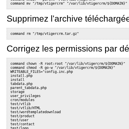
Supprimez l'archive téléchargée
command rm "/tmp/vtigercrm.tar.gz"
Corrigez les permissions par déf
command chown -R root:root "/var/lib/vtigercrm/${DOMAIN}"

command chmod -R go-w "/var/lib/vtigercrm/${DOMAIN}"

WRITEABLE_FILES="config.inc.php

install.php

install

tabdata.php

parent_tabdata.php

storage

user_privileges

cron/modules

test/vtlib

test/vtlib/HTML

test/wordtemplatedownload

test/product

test/user

test/contact

test/logo
