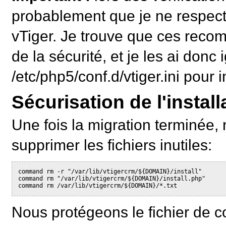
probablement que je ne respec
vTiger. Je trouve que ces reco
de la sécurité, et je les ai donc 
/etc/php5/conf.d/vtiger.ini pou
Sécurisation de l'install
Une fois la migration terminée,
supprimer les fichiers inutiles:
command rm -r "/var/lib/vtigercrm/${DOMAIN}/install"

command rm "/var/lib/vtigercrm/${DOMAIN}/install.php"

command rm /var/lib/vtigercrm/${DOMAIN}/*.txt
Nous protégeons le fichier de co