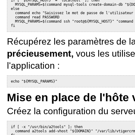
if [ "${MYSQL_HOST}" = "localhost" ]; then

  MYSQL_PARAMS=$(command mysql-tools create-domain-db "${DO
else

  command echo "Saisissez le mot de passe de l'utilisateur 
  command read PASSWORD

  MYSQL_PARAMS=$(command ssh "root@${MYSQL_HOST}" "command 
fi
Récupérez les paramètres de l
précieusement,
vous les utilis
l'application :
Mise en place de l'hôte v
Créez la configuration du serv
if [ -x "/usr/bin/a2tools" ]; then

  command a2tools add-vhost "${DOMAIN}" "/var/lib/vtigercrm