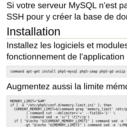
Si votre serveur MySQL n'est pa
SSH pour y créer la base de d
Installation
Installez les logiciels et modul
fonctionnement de l'application 
command apt-get install php5-mysql php5-imap php5-gd unzip
Augmentez aussi la limite mémo
MEMORY_LIMIT="64M"

if [ -e "/etc/php5/conf.d/memory-limit.ini" ]; then

  CURRENT_MEMORY_LIMIT=$(command grep 'memory_limit' /etc/p
        | command cut --delimiter='=' --fields='2-' \

        | command sed -e 's/^[ \t]*//g')

  if [ "$(echo "${CURRENT_MEMORY_LIMIT}" | command sed -e '
       -gt "$(echo "${MEMORY_LIMIT}" | command sed -e 's/M$