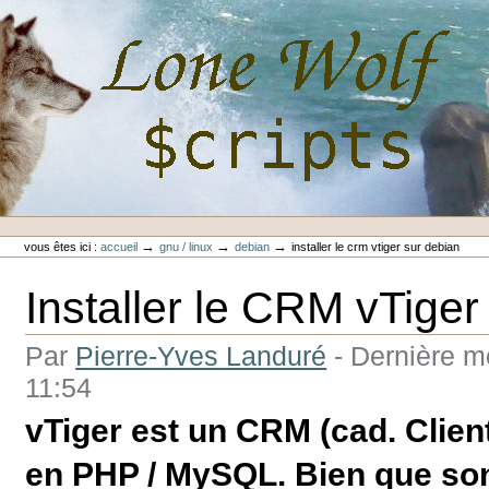
Aller
au
contenu.
|
Aller
à
la
navigation
Outils
Lone-Wolf Scripts
personnels
→
→
→
vous êtes ici :
accueil
gnu / linux
debian
installer le crm vtiger sur debian
Installer le CRM vTiger
Par
Pierre-Yves Landuré
-
Dernière mo
11:54
vTiger est un CRM (cad. Client
en PHP / MySQL. Bien que son