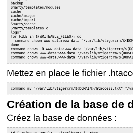
backup

Smarty/templates/modules

cache

cache/images

cache/import

Smarty/cache

Smarty/templates_c

logs"

for FILE in ${WRITEABLE_FILES}; do

  command chown www-data:www-data "/var/lib/vtigercrm/${DOM
done

command chown -R www-data:www-data "/var/lib/vtigercrm/${DO
command chown www-data:www-data "/var/lib/vtigercrm/${DOMAI
Mettez en place le fichier .htacc
command mv "/var/lib/vtigercrm/${DOMAIN}/htaccess.txt" "/v
Création de la base de
Créez la base de données :