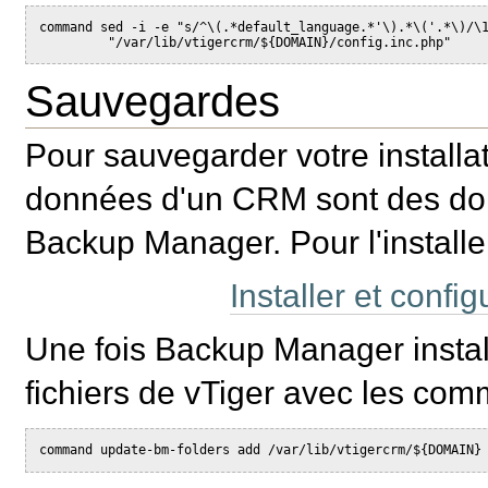
command sed -i -e "s/^\(.*default_language.*'\).*\('.*\)/\1
         "/var/lib/vtigercrm/${DOMAIN}/config.inc.php"
Sauvegardes
Pour sauvegarder votre installat
données d'un CRM sont des donné
Backup Manager. Pour l'install
Installer et conf
Une fois Backup Manager instal
fichiers de vTiger avec les co
command update-bm-folders add /var/lib/vtigercrm/${DOMAIN}