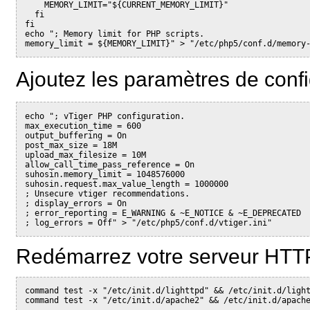
    MEMORY_LIMIT="${CURRENT_MEMORY_LIMIT}"

  fi

fi

echo "; Memory limit for PHP scripts.

Ajoutez les paramètres de conf
echo "; vTiger PHP configuration.

max_execution_time = 600

output_buffering = On

post_max_size = 18M

upload_max_filesize = 10M

allow_call_time_pass_reference = On

suhosin.memory_limit = 1048576000

suhosin.request.max_value_length = 1000000

; Unsecure vtiger recommendations.

; display_errors = On

; error_reporting = E_WARNING & ~E_NOTICE & ~E_DEPRECATED

; log_errors = Off" > "/etc/php5/conf.d/vtiger.ini"
Redémarrez votre serveur HTTP
command test -x "/etc/init.d/lighttpd" && /etc/init.d/light