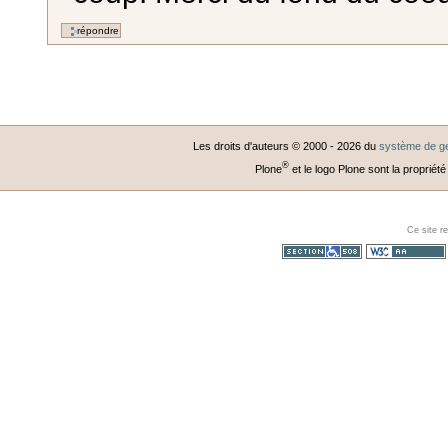
Les droits d'auteurs © 2000 -
2026
du
système de ge
®
Plone
et le logo Plone sont la propriété
Ce site r
Section 508
WCAG