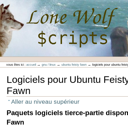
Aller
au
contenu.
|
Aller
à
la
navigation
Outils
Lone-Wolf Scripts
personnels
→
→
→
vous êtes ici :
accueil
gnu / linux
ubuntu feisty fawn
logiciels pour ubuntu feis
Logiciels pour Ubuntu Feist
Fawn
Aller au niveau supérieur
Paquets logiciels tierce-partie dispo
Fawn