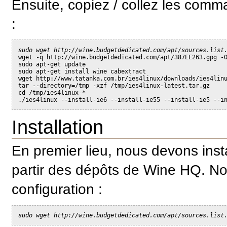
Ensuite, copiez / collez les comm
:
sudo wget http://wine.budgetdedicated.com/apt/sources.list
wget -q http://wine.budgetdedicated.com/apt/387EE263.gpg -
sudo apt-get update
sudo apt-get install wine cabextract
wget http://www.tatanka.com.br/ies4linux/downloads/ies4lin
tar --directory=/tmp -xzf /tmp/ies4linux-latest.tar.gz
cd /tmp/ies4linux-*
./ies4linux --install-ie6 --install-ie55 --install-ie5 --i
Installation
En premier lieu, nous devons inst
partir des dépôts de Wine HQ. No
configuration :
sudo wget http://wine.budgetdedicated.com/apt/sources.list