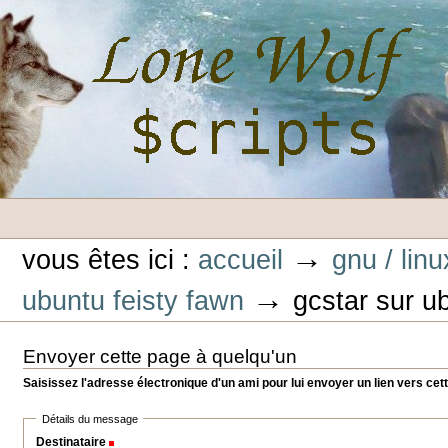
Aller
au
contenu.
|
Aller
à
la
navigation
Outils
Lone-Wolf Scripts
personnels
→
vous êtes ici :
accueil
gnu / linu
→
ubuntu feisty fawn
gcstar sur u
Envoyer cette page à quelqu'un
Saisissez l'adresse électronique d'un ami pour lui envoyer un lien vers cet
Détails du message
Destinataire
(Requis)