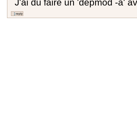
J'ai du faire un 'depmod -a' av