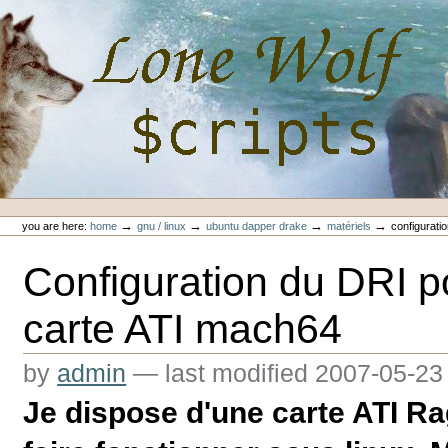
Skip
to
content.
|
Skip
to
navigation
Personal
Lone-Wolf Scripts
tools
→
→
→
→
you are here:
home
gnu / linux
ubuntu dapper drake
matériels
configurati
Configuration du DRI p
carte ATI mach64
by
admin
—
last modified
2007-05-23
Je dispose d'une carte ATI Rage