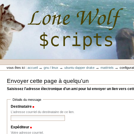
Aller
au
contenu.
|
Aller
à
la
navigation
Outils
Lone-Wolf Scripts
personnels
→
→
→
→
vous êtes ici :
accueil
gnu / linux
ubuntu dapper drake
matériels
configura
Envoyer cette page à quelqu'un
Saisissez l'adresse électronique d'un ami pour lui envoyer un lien vers cet
Détails du message
Destinataire
(Requis)
L'adresse courriel du destinataire de ce lien.
Expéditeur
(Requis)
Votre adresse courriel.