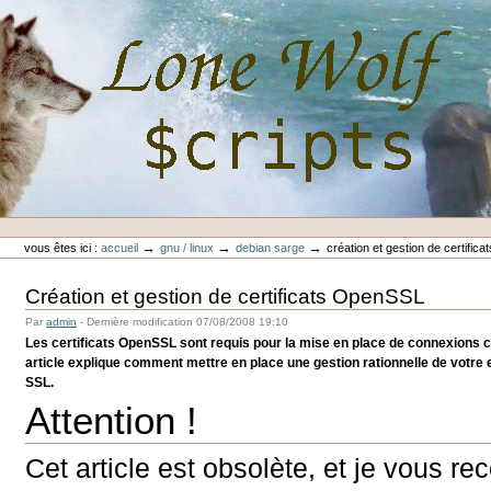
Aller
au
contenu.
|
Aller
à
la
navigation
Outils
Lone-Wolf Scripts
personnels
→
→
→
vous êtes ici :
accueil
gnu / linux
debian sarge
création et gestion de certifica
Création et gestion de certificats OpenSSL
Par
admin
-
Dernière modification
07/08/2008 19:10
Les certificats OpenSSL sont requis pour la mise en place de connexions 
article explique comment mettre en place une gestion rationnelle de votr
SSL.
Attention !
Cet article est obsolète, et je vous r