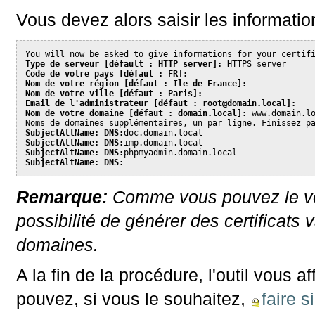
Vous devez alors saisir les information
You will now be asked to give informations for your certif
Type de serveur [défault : HTTP server]:
 HTTPS server
Code de votre pays [défaut : FR]:
Nom de votre région [défaut : Ile de France]:
Nom de votre ville [défaut : Paris]:
Email de l'administrateur [défaut : root@domain.local]:
Nom de votre domaine [défaut : domain.local]:
 www.domain.l
Noms de domaines supplémentaires, un par ligne. Finissez p
SubjectAltName: DNS:
doc.domain.local
SubjectAltName: DNS:
imp.domain.local
SubjectAltName: DNS:
phpmyadmin.domain.local
SubjectAltName: DNS:
Remarque:
Comme vous pouvez le voi
possibilité de générer des certificats
domaines.
A la fin de la procédure, l'outil vous 
pouvez, si vous le souhaitez,
faire s