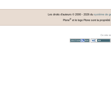
Les droits d'auteurs © 2000 -
2026
du
système de ge
®
Plone
et le logo Plone sont la propriété
Ce site r
Section 508
WCAG