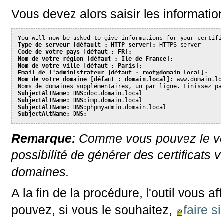
Vous devez alors saisir les information
You will now be asked to give informations for your certif
Type de serveur [défault : HTTP server]:
 HTTPS server
Code de votre pays [défaut : FR]:
Nom de votre région [défaut : Ile de France]:
Nom de votre ville [défaut : Paris]:
Email de l'administrateur [défaut : root@domain.local]:
Nom de votre domaine [défaut : domain.local]:
 www.domain.l
Noms de domaines supplémentaires, un par ligne. Finissez p
SubjectAltName: DNS:
doc.domain.local
SubjectAltName: DNS:
imp.domain.local
SubjectAltName: DNS:
phpmyadmin.domain.local
SubjectAltName: DNS:
Remarque:
Comme vous pouvez le voi
possibilité de générer des certificats
domaines.
A la fin de la procédure, l'outil vous 
pouvez, si vous le souhaitez,
faire s