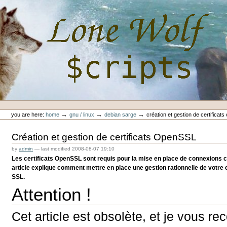
Skip
to
content.
|
Skip
to
navigation
Personal
Lone-Wolf Scripts
tools
→
→
→
you are here:
home
gnu / linux
debian sarge
création et gestion de certificats
Création et gestion de certificats OpenSSL
by
admin
—
last modified
2008-08-07 19:10
Les certificats OpenSSL sont requis pour la mise en place de connexions 
article explique comment mettre en place une gestion rationnelle de votr
SSL.
Attention !
Cet article est obsolète, et je vous r