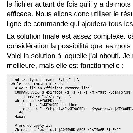
le fichier autant de fois qu'il y a de mots
efficace. Nous allons donc utiliser le ré
ligne de commande qui ajoutera tous les
La solution finale est assez complexe, ca
considération la possibilité que les mots
Voici la solution à laquelle j'ai abouti. J
meilleure, mais elle est fonctionnelle :
find ./ -type f -name "*.tif" | \
while read IMAGE_FILE; do
  # We build an efficient command line:
  COMMAND_ARGS=$(exiftool -q -s -s -s -m -fast -ScanForXMP
      | sed -e "s/-/\n/g" | \
  while read KEYWORD; do
    if [ ! -z "$KEYWORD" ]; then
      echo -n " -Subject=\"$KEYWORD\" -Keywords=\"$KEYWORD
    fi
  done)
  # And we apply it:
  /bin/sh -c "exiftool $COMMAND_ARGS \"$IMAGE_FILE\""