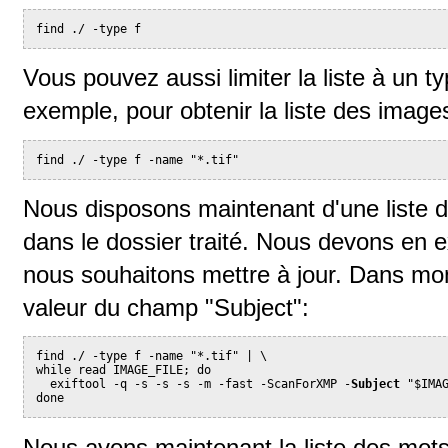
find ./ -type f
Vous pouvez aussi limiter la liste à un t
exemple, pour obtenir la liste des images
find ./ -type f -name "*.tif"
Nous disposons maintenant d'une liste d
dans le dossier traité. Nous devons en ex
nous souhaitons mettre à jour. Dans mon 
valeur du champ "Subject":
find ./ -type f -name "*.tif" | \
while read IMAGE_FILE; do
  exiftool -q -s -s -s -m -fast -ScanForXMP -
Subject
 "$IMA
done
Nous avons maintenant la liste des mots 