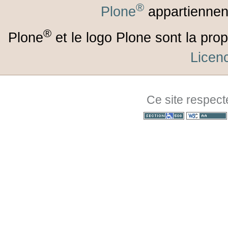
®
Plone
appartiennen
®
Plone
et le logo Plone sont la prop
Lice
Ce site respect
Section 508
WCAG