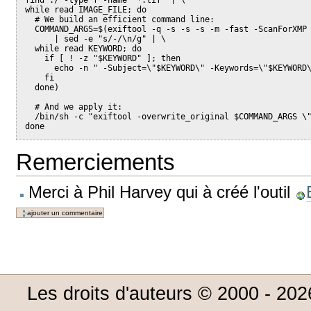
find ./ -type f -name "*.tif" | \
while read IMAGE_FILE; do
  # We build an efficient command line:
  COMMAND_ARGS=$(exiftool -q -s -s -s -m -fast -ScanForXMP
      | sed -e "s/-/\n/g" | \
  while read KEYWORD; do
    if [ ! -z "$KEYWORD" ]; then
      echo -n " -Subject=\"$KEYWORD\" -Keywords=\"$KEYWORD
    fi
  done)
  # And we apply it:
  /bin/sh -c "exiftool -overwrite_original $COMMAND_ARGS \
done
Remerciements
Merci à Phil Harvey qui à créé l'outil
Les droits d'auteurs © 2000 -
202