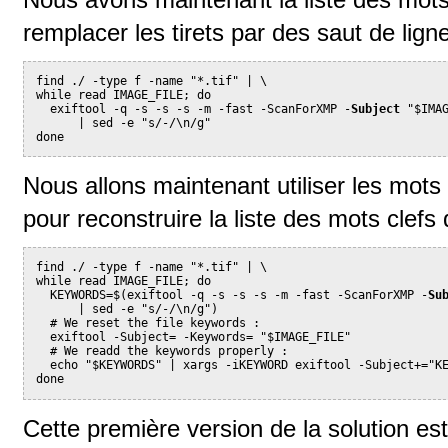
remplacer les tirets par des saut de lign
find ./ -type f -name "*.tif" | \
while read IMAGE_FILE; do
  exiftool -q -s -s -s -m -fast -ScanForXMP -
Subject
 "$IMA
      | sed -e "s/-/\n/g"
done
Nous allons maintenant utiliser les mot
pour reconstruire la liste des mots clefs 
find ./ -type f -name "*.tif" | \
while read IMAGE_FILE; do
  KEYWORDS=$(exiftool -q -s -s -s -m -fast -ScanForXMP -
Su
      | sed -e "s/-/\n/g")
  # We reset the file keywords :
  exiftool -Subject= -Keywords= "$IMAGE_FILE"
  # We readd the keywords properly :
  echo "$KEYWORDS" | xargs -iKEYWORD exiftool -Subject+="K
done
Cette première version de la solution est 