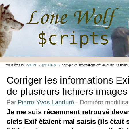
Aller
au
contenu.
|
Aller
à
la
navigation
Outils
Lone-Wolf Scripts
personnels
→
→
vous êtes ici :
accueil
gnu / linux
corriger les informations exif de plusieurs fichi
Corriger les informations Exi
de plusieurs fichiers images
Par
Pierre-Yves Landuré
-
Dernière modifica
Je me suis récemment retrouvé deva
clefs Exif étaient mal saisis (ils était