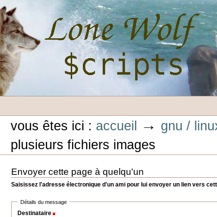
Aller
au
contenu.
|
Aller
à
la
navigation
Outils
Lone-Wolf Scripts
personnels
→
vous êtes ici :
accueil
gnu / linu
plusieurs fichiers images
Envoyer cette page à quelqu'un
Saisissez l'adresse électronique d'un ami pour lui envoyer un lien vers cet
Détails du message
Destinataire
(Requis)