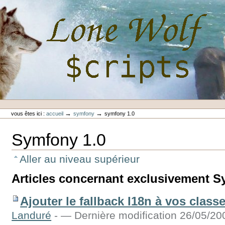
Aller
au
contenu.
|
Aller
à
la
navigation
Outils
Lone-Wolf Scripts
personnels
→
→
vous êtes ici :
accueil
symfony
symfony 1.0
Symfony 1.0
Aller au niveau supérieur
Articles concernant exclusivement S
Ajouter le fallback I18n à vos clas
Landuré
-
— Dernière modification 26/05/20