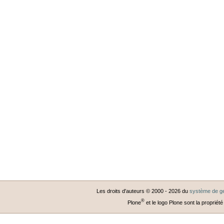
Les droits d'auteurs © 2000 -
2026
du
système de ge
®
Plone
et le logo Plone sont la propriété