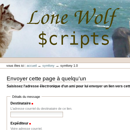
Aller
au
contenu.
|
Aller
à
la
navigation
Outils
Lone-Wolf Scripts
personnels
→
→
vous êtes ici :
accueil
symfony
symfony 1.0
Envoyer cette page à quelqu'un
Saisissez l'adresse électronique d'un ami pour lui envoyer un lien vers cet
Détails du message
Destinataire
(Requis)
L'adresse courriel du destinataire de ce lien.
Expéditeur
(Requis)
Votre adresse courriel.