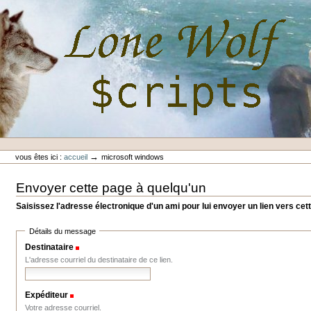
Aller
au
contenu.
|
Aller
à
la
navigation
Outils
Lone-Wolf Scripts
personnels
→
vous êtes ici :
accueil
microsoft windows
Envoyer cette page à quelqu'un
Saisissez l'adresse électronique d'un ami pour lui envoyer un lien vers cet
Détails du message
Destinataire
(Requis)
L'adresse courriel du destinataire de ce lien.
Expéditeur
(Requis)
Votre adresse courriel.