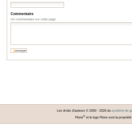
Commentaire
Un commentaire sur cette page.
Les droits d'auteurs © 2000 -
2026
du
système de ge
®
Plone
et le logo Plone sont la propriété