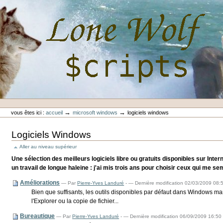
Aller
au
contenu.
|
Aller
à
la
navigation
Outils
Lone-Wolf Scripts
personnels
→
→
vous êtes ici :
accueil
microsoft windows
logiciels windows
Logiciels Windows
Aller au niveau supérieur
Une sélection des meilleurs logiciels libre ou gratuits disponibles sur Inter
un travail de longue haleine : j'ai mis trois ans pour choisir ceux qui me se
Améliorations
—
Par
Pierre-Yves Landuré
-
— Dernière modification 02/03/2009 08:
Bien que suffisants, les outils disponibles par défaut dans Windows m
l'Explorer ou la copie de fichier...
Bureautique
—
Par
Pierre-Yves Landuré
-
— Dernière modification 06/09/2009 16:50