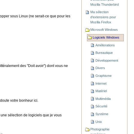
Mozilla Thunderbird
Ma sélection
lopper sous Linux (ne serait-ce que pour les
d'extensions pour
Mozilla Firefox
Microsoft Windows
Logiciels Windows
Améliorations
Bureautique
Développement
ittéralement des "Doit avoir") dont vous ne
Divers
Graphisme
Internet
Matériel
Multimédia
doute votre bonheur ici.
Sécurité
Système
une sélection de logiciels que je vous
Unix
Photographie