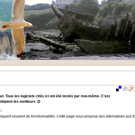
Actions
sur
le
document
net. Tous les logiciels cités ici ont été testés par moi-même. C'est
mblaient les meilleurs :D
55
anquent souvent de fonctionnalités. Cette page vous propose des alternatives aux 