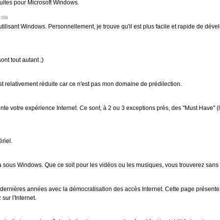
tuites pour Microsoft Windows.
1:09
ilisant Windows. Personnellement, je trouve qu'il est plus facile et rapide de déve
ont tout autant ;)
 est relativement réduite car ce n'est pas mon domaine de prédilection.
te votre expérience Internet. Ce sont, à 2 ou 3 exceptions près, des "Must Have" (l
riel.
dia sous Windows. Que ce soit pour les vidéos ou les musiques, vous trouverez sans 
ernières années avec la démocratisation des accès Internet. Cette page présente 
sur l'Internet.