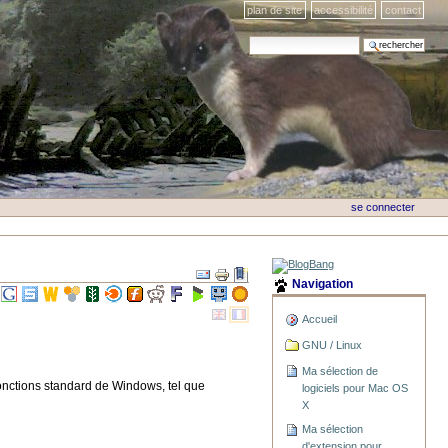
plan de site
accessibilité
contact
chercher par
recherche avancée…
se connecter
Navigation
Accueil
GNU / Linux
Ma sélection de
fonctions standard de Windows, tel que
logiciels pour Mac OS
X
Ma sélection
d'extension pour