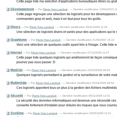
Cette page liste ma sélection d'applications bureautiques libres ou gra
Développement
—
Par
Pierre-Yves Landuré
-
— Dernière modification 13/04/2010 1
Cette page regroupe une sélection de logiciels pour les développeurs ut
commandes grep et sed), mais il en faut pour tous les goûts.
Divers
—
Par
Pierre-Yves Landuré
-
— Dernière modification 09/11/2009 11:20
Une sélection de logiciels divers et variés pour des applications qui le s
Graphisme
—
Par
Pierre-Yves Landuré
-
— Dernière modification 21/09/2007 23:22
Voici une sélection de quelques outils ayant très à l'image. Cette liste
Internet
—
Par
Pierre-Yves Landuré
-
— Dernière modification 07/12/2009 11:07
Cette page liste quelques logiciels qui amélioreront de façon conséquen
pourrez pas vous passer :D
Matériel
—
Par
Pierre-Yves Landuré
-
— Dernière modification 02/03/2009 08:54
Quelques logiciels permettant la gestion et la surveillance de votre maté
Multimédia
—
Par
Pierre-Yves Landuré
-
— Dernière modification 02/03/2009 08:54
Ces logiciels apportent tous un plus à la gestion des fichiers multimé
Sécurité
—
Par
Pierre-Yves Landuré
-
— Dernière modification 09/11/2009 12:51
La sécurité des données informatiques est devenue une nécessité ces d
conseille fortement d'installer pour réduire les risques que vous courrez 
Système
—
Par
Pierre-Yves Landuré
-
— Dernière modification 03/05/2009 12:01