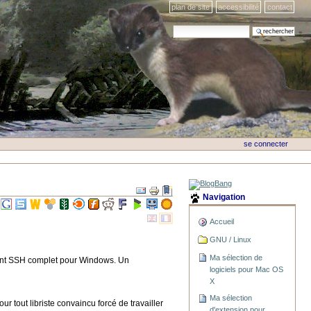
plan de site
accessibilité
contact
chercher par
recherche avancée…
se connecter
Navigation
Accueil
GNU / Linux
Ma sélection de
lient SSH complet pour Windows. Un
logiciels pour Mac OS
X
Ma sélection
 tout libriste convaincu forcé de travailler
d'extension pour