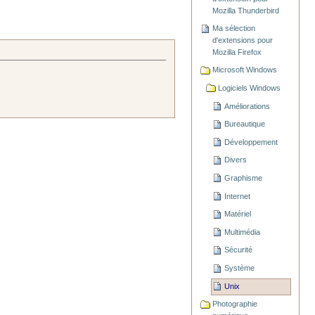
Mozilla Thunderbird
Ma sélection
d'extensions pour
Mozilla Firefox
Microsoft Windows
Logiciels Windows
Améliorations
Bureautique
Développement
Divers
Graphisme
Internet
Matériel
Multimédia
Sécurité
Système
Unix
Photographie