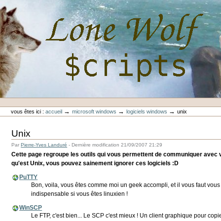
Aller
au
contenu.
|
Aller
à
la
navigation
Outils
Lone-Wolf Scripts
personnels
→
→
→
vous êtes ici :
accueil
microsoft windows
logiciels windows
unix
Unix
Par
Pierre-Yves Landuré
-
Dernière modification
21/09/2007 21:29
Cette page regroupe les outils qui vous permettent de communiquer avec v
qu'est Unix, vous pouvez sainement ignorer ces logiciels :D
PuTTY
Bon, voila, vous êtes comme moi un geek accompli, et il vous faut vou
indispensable si vous êtes linuxien !
WinSCP
Le FTP, c'est bien... Le SCP c'est mieux ! Un client graphique pour cop