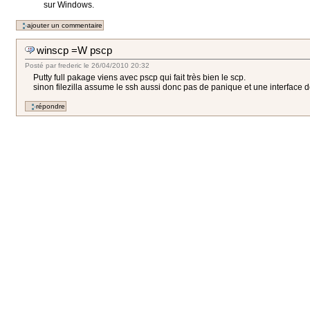
sur Windows.
winscp =W pscp
Posté par
frederic
le
26/04/2010 20:32
Putty full pakage viens avec pscp qui fait très bien le scp.
sinon filezilla assume le ssh aussi donc pas de panique et une interface de