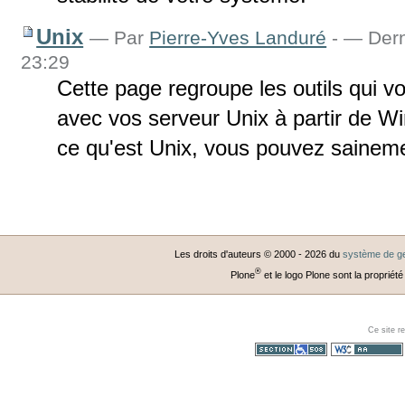
Unix
—
Par
Pierre-Yves Landuré
-
— Derni
23:29
Cette page regroupe les outils qui
avec vos serveur Unix à partir de W
ce qu'est Unix, vous pouvez sainemen
Les droits d'auteurs © 2000 -
2026
du
système de ge
®
Plone
et le logo Plone sont la propriété
Ce site r
Section 508
WCAG