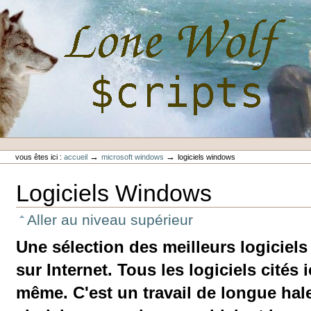
Aller
au
contenu.
|
Aller
à
la
navigation
Outils
Lone-Wolf Scripts
personnels
→
→
vous êtes ici :
accueil
microsoft windows
logiciels windows
Logiciels Windows
Aller au niveau supérieur
Une sélection des meilleurs logiciels
sur Internet. Tous les logiciels cités 
même. C'est un travail de longue halei