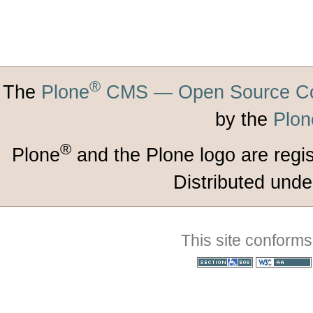
®
The
Plone
CMS — Open Source Co
by the
Plon
®
Plone
and the Plone logo are regi
Distributed unde
This site conforms
Section 508
WCAG