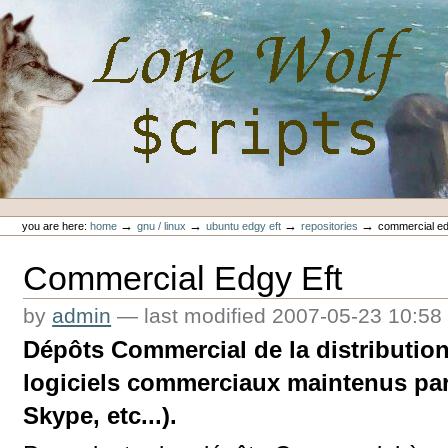
Skip
to
content.
|
Skip
to
navigation
Personal
Lone-Wolf Scripts
tools
→
→
→
→
you are here:
home
gnu / linux
ubuntu edgy eft
repositories
commercial ed
Commercial Edgy Eft
by
admin
—
last modified
2007-05-23 10:58
Dépôts Commercial de la distribution
logiciels commerciaux maintenus par
Skype, etc...).