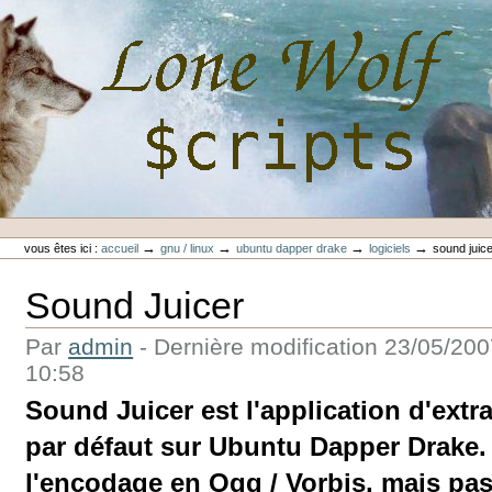
Aller
au
contenu.
|
Aller
à
la
navigation
Outils
Lone-Wolf Scripts
personnels
→
→
→
→
vous êtes ici :
accueil
gnu / linux
ubuntu dapper drake
logiciels
sound juic
Sound Juicer
Par
admin
-
Dernière modification
23/05/200
10:58
Sound Juicer est l'application d'extr
par défaut sur Ubuntu Dapper Drake. 
l'encodage en Ogg / Vorbis, mais pas