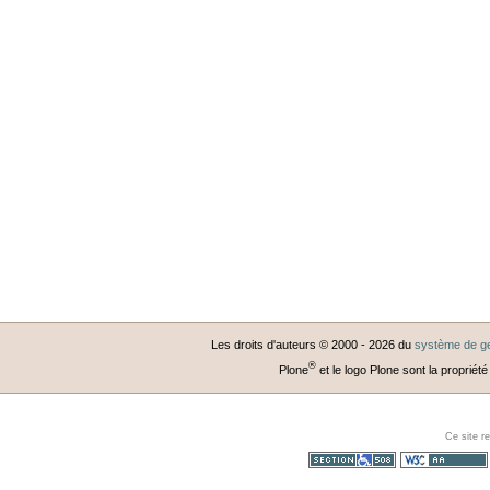
Les droits d'auteurs © 2000 -
2026
du
système de ge
®
Plone
et le logo Plone sont la propriété
Ce site r
Section 508
WCAG