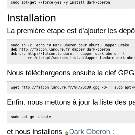
sudo apt-get --force-yes -y install dark-oberon
Installation
La première étape est d'ajouter les dépôt
sudo sh -c 'echo "# Dark Oberon pour Ubuntu Dapper Drake
deb http://falcon.landure.fr dapper dark-oberon
deb-src http://falcon.landure.fr dapper dark-oberon" \
        >> /etc/apt/sources.list.d/dapper-landure-dark-obe
Nous téléchargeons ensuite la clef GPG 
wget http://falcon.landure.fr/9FA7DC39.gpg -O- | sudo apt-
Enfin, nous mettons à jour la liste des p
sudo apt-get update
et nous installons
Dark Oberon
: