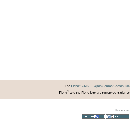
®
The
Plone
CMS — Open Source Content Ma
®
Plone
and the Plone logo are registered trademar
This site co
Section 508
WCAG