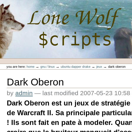
Skip
to
content.
|
Skip
to
navigation
Personal
Lone-Wolf Scripts
tools
→
→
→
→
you are here:
home
gnu / linux
ubuntu dapper drake
jeux
dark oberon
Dark Oberon
by
admin
—
last modified
2007-05-23 10:58
Dark Oberon est un jeux de stratégie
de Warcraft II. Sa principale particul
! Ils sont fait en pate à modeler. Qua