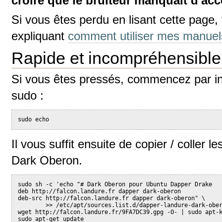
croire que le bruiteur manquait d'acc
Si vous êtes perdu en lisant cette page, 
expliquant
comment utiliser mes manuel
Rapide et incompréhensible
Si vous êtes pressés, commencez par ini
sudo :
sudo echo
Il vous suffit ensuite de copier / coller l
Dark Oberon.
sudo sh -c 'echo "# Dark Oberon pour Ubuntu Dapper Drake
deb http://falcon.landure.fr dapper dark-oberon
deb-src http://falcon.landure.fr dapper dark-oberon" \
        >> /etc/apt/sources.list.d/dapper-landure-dark-obe
wget http://falcon.landure.fr/9FA7DC39.gpg -O- | sudo apt-
sudo apt-get update