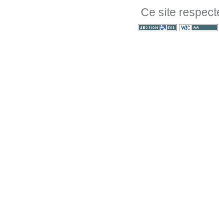
Ce site respect
Section 508
WCAG