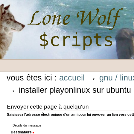
Aller
au
contenu.
|
Aller
à
la
navigation
Outils
Lone-Wolf Scripts
personnels
→
vous êtes ici :
accueil
gnu / linu
→
installer playonlinux sur ubuntu
Envoyer cette page à quelqu'un
Saisissez l'adresse électronique d'un ami pour lui envoyer un lien vers cet
Détails du message
Destinataire
(Requis)