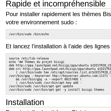
Rapide et incompréhensible
Pour installer rapidement les thèmes Bis
votre environnement sudo :
/usr/bin/sudo /bin/echo
Et lancez l'installation à l'aide des lig
source /etc/lsb-release
echo "## Thèmes du projet bisigi
deb http://ppa.launchpad.net/bisigi/ppa/ubuntu ${DISTRIB_C
deb-src http://ppa.launchpad.net/bisigi/ppa/ubuntu ${DISTR
    | /usr/bin/sudo tee /etc/apt/sources.list.d/${DISTRIB_
/usr/bin/gpg --keyserver hkp://keyserver.ubuntu.com:11371 
    && /usr/bin/gpg -a --export 881574DE \
    | /usr/bin/sudo /usr/bin/apt-key add -
/usr/bin/sudo /usr/bin/apt-get update
/usr/bin/sudo /usr/bin/apt-get -y install bisigi-themes
Installation