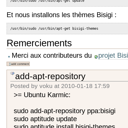
/usr/bin/sudo /usr/bin/apt-get update
Et nous installons les thèmes Bisigi :
/usr/bin/sudo /usr/bin/apt-get bisigi-themes
Remerciements
Merci aux contributeurs du
projet Bisi
add-apt-repository
Posted by
voku
at
2010-01-18 17:59
>= Ubuntu Karmic:
sudo add-apt-repository ppa:bisigi
sudo aptitude update
sudo aptitude install bisigi-themes