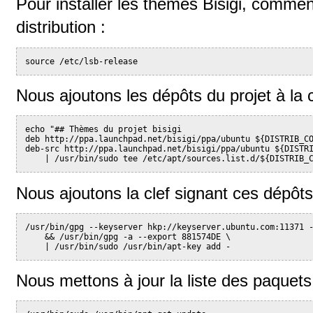
Pour installer les thèmes Bisigi, comme
distribution :
source /etc/lsb-release
Nous ajoutons les dépôts du projet à la c
echo "## Thèmes du projet bisigi
deb http://ppa.launchpad.net/bisigi/ppa/ubuntu ${DISTRIB_C
deb-src http://ppa.launchpad.net/bisigi/ppa/ubuntu ${DISTR
    | /usr/bin/sudo tee /etc/apt/sources.list.d/${DISTRIB_
Nous ajoutons la clef signant ces dépôts
/usr/bin/gpg --keyserver hkp://keyserver.ubuntu.com:11371 
    && /usr/bin/gpg -a --export 881574DE \
    | /usr/bin/sudo /usr/bin/apt-key add -
Nous mettons à jour la liste des paquets