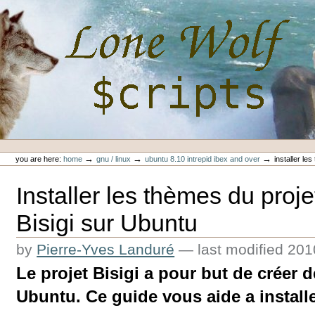
Skip
to
content.
|
Skip
to
navigation
Personal
Lone-Wolf Scripts
tools
→
→
→
you are here:
home
gnu / linux
ubuntu 8.10 intrepid ibex and over
installer le
Installer les thèmes du proje
Bisigi sur Ubuntu
by
Pierre-Yves Landuré
—
last modified
201
Le projet Bisigi a pour but de créer
Ubuntu. Ce guide vous aide a install