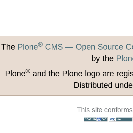
®
The
Plone
CMS — Open Source Co
by the
Plon
®
Plone
and the Plone logo are regi
Distributed unde
This site conforms
Section 508
WCAG