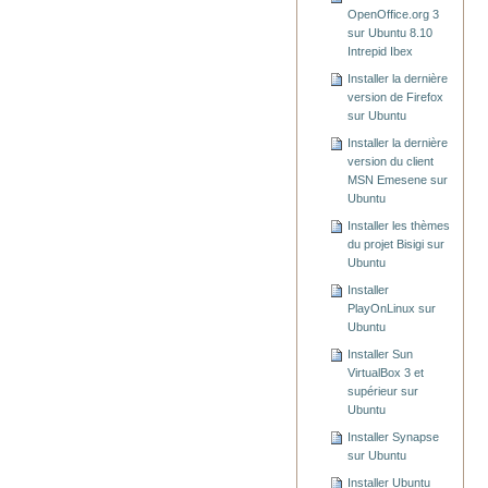
OpenOffice.org 3
sur Ubuntu 8.10
Intrepid Ibex
Installer la dernière
version de Firefox
sur Ubuntu
Installer la dernière
version du client
MSN Emesene sur
Ubuntu
Installer les thèmes
du projet Bisigi sur
Ubuntu
Installer
PlayOnLinux sur
Ubuntu
Installer Sun
VirtualBox 3 et
supérieur sur
Ubuntu
Installer Synapse
sur Ubuntu
Installer Ubuntu