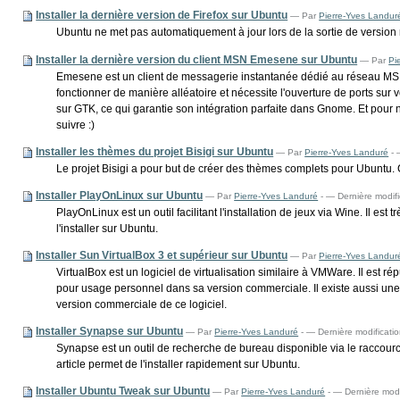
Installer la dernière version de Firefox sur Ubuntu
—
Par
Pierre-Yves Landur
Ubuntu ne met pas automatiquement à jour lors de la sortie de version m
Installer la dernière version du client MSN Emesene sur Ubuntu
—
Par
Pi
Emesene est un client de messagerie instantanée dédié au réseau MSN.
fonctionner de manière alléatoire et nécessite l'ouverture de ports sur
sur GTK, ce qui garantie son intégration parfaite dans Gnome. Et pour n
suivre :)
Installer les thèmes du projet Bisigi sur Ubuntu
—
Par
Pierre-Yves Landuré
-
—
Le projet Bisigi a pour but de créer des thèmes complets pour Ubuntu. 
Installer PlayOnLinux sur Ubuntu
—
Par
Pierre-Yves Landuré
-
— Dernière modifi
PlayOnLinux est un outil facilitant l'installation de jeux via Wine. Il 
l'installer sur Ubuntu.
Installer Sun VirtualBox 3 et supérieur sur Ubuntu
—
Par
Pierre-Yves Landur
VirtualBox est un logiciel de virtualisation similaire à VMWare. Il est
pour usage personnel dans sa version commerciale. Il existe aussi une vers
version commerciale de ce logiciel.
Installer Synapse sur Ubuntu
—
Par
Pierre-Yves Landuré
-
— Dernière modificati
Synapse est un outil de recherche de bureau disponible via le raccourci
article permet de l'installer rapidement sur Ubuntu.
Installer Ubuntu Tweak sur Ubuntu
—
Par
Pierre-Yves Landuré
-
— Dernière modi