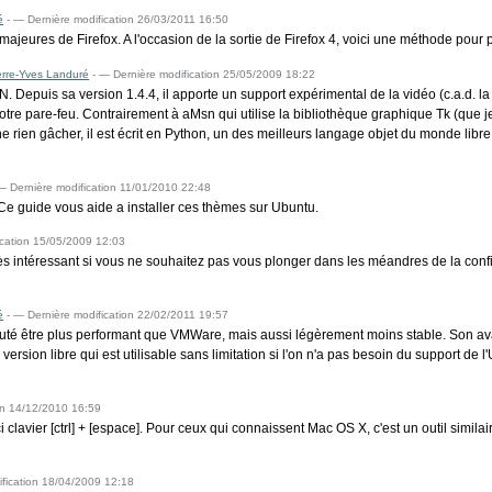
é
-
— Dernière modification 26/03/2011 16:50
ajeures de Firefox. A l'occasion de la sortie de Firefox 4, voici une méthode pour 
erre-Yves Landuré
-
— Dernière modification 25/05/2009 18:22
 Depuis sa version 1.4.4, il apporte un support expérimental de la vidéo (c.a.d. 
 votre pare-feu. Contrairement à aMsn qui utilise la bibliothèque graphique Tk (que 
e rien gâcher, il est écrit en Python, un des meilleurs langage objet du monde libr
 Dernière modification 11/01/2010 22:48
Ce guide vous aide a installer ces thèmes sur Ubuntu.
cation 15/05/2009 12:03
est très intéressant si vous ne souhaitez pas vous plonger dans les méandres de la co
é
-
— Dernière modification 22/02/2011 19:57
 réputé être plus performant que VMWare, mais aussi légèrement moins stable. Son av
ion libre qui est utilisable sans limitation si l'on n'a pas besoin du support de l'USB
on 14/12/2010 16:59
 clavier [ctrl] + [espace]. Pour ceux qui connaissent Mac OS X, c'est un outil simil
fication 18/04/2009 12:18