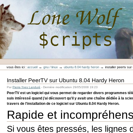
Aller
au
contenu.
|
Aller
à
la
navigation
Outils
Lone-Wolf Scripts
personnels
→
→
→
vous êtes ici :
accueil
gnu / linux
ubuntu 8.04 hardy heron
installer peertv su
Installer PeerTV sur Ubuntu 8.04 Hardy Heron
Par
Pierre-Yves Landuré
-
Dernière modification
29/05/2008 19:23
PeerTV est un logiciel qui vous permet de regarder divers programmes télé
suis intéressé quand j'ai découvert qu'il y avait une chaîne dédiée à la scie
travers de l'installation de ce logiciel sur Ubuntu 8.04 Hardy Heron.
Rapide et incompréhens
Si vous êtes pressés, les ligne