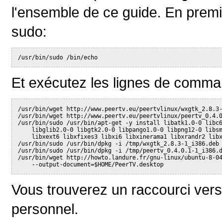
l'ensemble de ce guide. En premie
sudo:
/usr/bin/sudo /bin/echo
Et exécutez les lignes de comma
/usr/bin/wget http://www.peertv.eu/peertvlinux/wxgtk_2.8.3
/usr/bin/wget http://www.peertv.eu/peertvlinux/peertv_0.4.
/usr/bin/sudo /usr/bin/apt-get -y install libatk1.0-0 libc
    libglib2.0-0 libgtk2.0-0 libpango1.0-0 libpng12-0 libs
    libxext6 libxfixes3 libxi6 libxinerama1 libxrandr2 lib
/usr/bin/sudo /usr/bin/dpkg -i /tmp/wxgtk_2.8.3-1_i386.deb
/usr/bin/sudo /usr/bin/dpkg -i /tmp/peertv_0.4.0.1-1_i386.
/usr/bin/wget http://howto.landure.fr/gnu-linux/ubuntu-8-0
    --output-document=$HOME/PeerTV.desktop
Vous trouverez un raccourci vers
personnel.