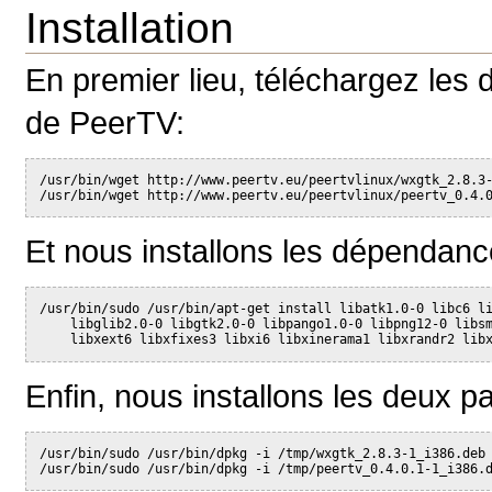
Installation
En premier lieu, téléchargez les 
de PeerTV:
/usr/bin/wget http://www.peertv.eu/peertvlinux/wxgtk_2.8.3
/usr/bin/wget http://www.peertv.eu/peertvlinux/peertv_0.4.
Et nous installons les dépendan
/usr/bin/sudo /usr/bin/apt-get install libatk1.0-0 libc6 l
    libglib2.0-0 libgtk2.0-0 libpango1.0-0 libpng12-0 libs
    libxext6 libxfixes3 libxi6 libxinerama1 libxrandr2 lib
Enfin, nous installons les deux p
/usr/bin/sudo /usr/bin/dpkg -i /tmp/wxgtk_2.8.3-1_i386.deb
/usr/bin/sudo /usr/bin/dpkg -i /tmp/peertv_0.4.0.1-1_i386.