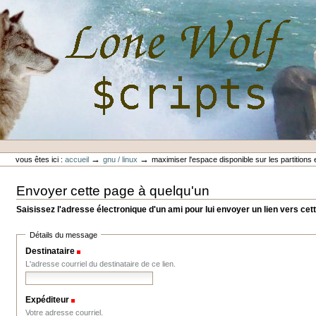
Aller
au
contenu.
|
Aller
à
la
navigation
Outils
Lone-Wolf Scripts
personnels
→
→
vous êtes ici :
accueil
gnu / linux
maximiser l'espace disponible sur les partitions 
Envoyer cette page à quelqu'un
Saisissez l'adresse électronique d'un ami pour lui envoyer un lien vers cet
Détails du message
Destinataire
(Requis)
L'adresse courriel du destinataire de ce lien.
Expéditeur
(Requis)
Votre adresse courriel.