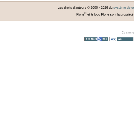
Les droits d'auteurs © 2000 -
2026
du
système de ge
®
Plone
et le logo Plone sont la propriété
Ce site r
Section 508
WCAG