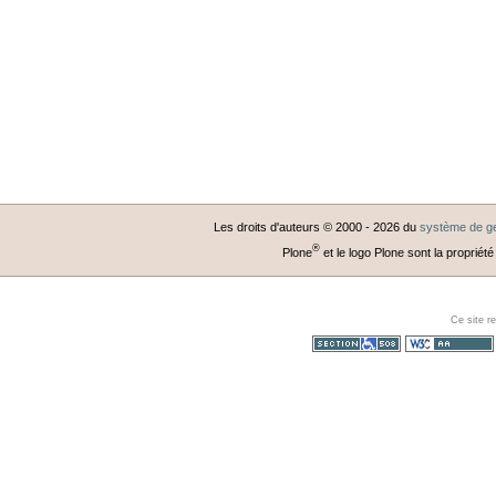
Les droits d'auteurs © 2000 -
2026
du
système de ge
®
Plone
et le logo Plone sont la propriété
Ce site r
Section 508
WCAG