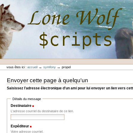
Aller
au
contenu.
|
Aller
à
la
navigation
Outils
Lone-Wolf Scripts
personnels
→
→
vous êtes ici :
accueil
symfony
propel
Envoyer cette page à quelqu'un
Saisissez l'adresse électronique d'un ami pour lui envoyer un lien vers cet
Détails du message
Destinataire
(Requis)
L'adresse courriel du destinataire de ce lien.
Expéditeur
(Requis)
Votre adresse courriel.